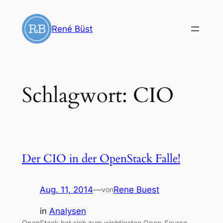
Zum
Inhalt
René Büst
springen
Schlagwort:
CIO
Der CIO in der OpenStack Falle!
Aug. 11, 2014
—
Rene Buest
von
in
Analysen
OpenStack hat sich zum wichtigsten Open-Source