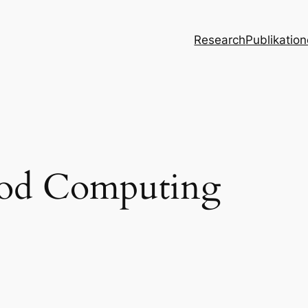
Research
Publikatio
od Computing