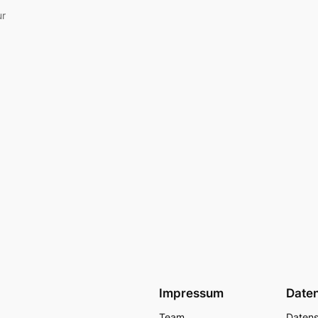
ur
Impressum
Date
Team
Datens