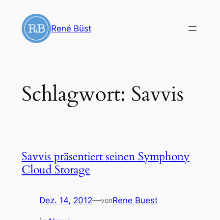
Zum
Inhalt
René Büst
springen
Schlagwort:
Savvis
Savvis präsentiert seinen Symphony
Cloud Storage
Dez. 14, 2012
—
Rene Buest
von