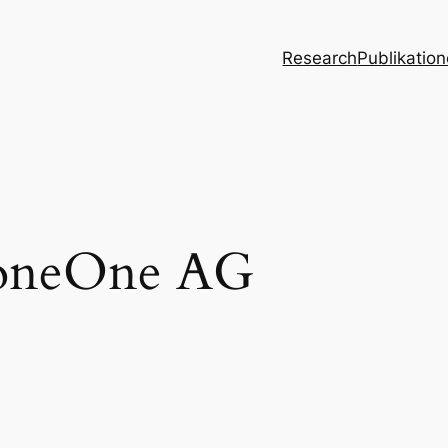
Research
Publikatio
oneOne AG