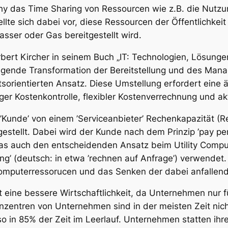
thy das Time Sharing von Ressourcen wie z.B. die Nutz
te sich dabei vor, diese Ressourcen der Öffentlichkeit a
asser oder Gas bereitgestellt wird.
bert Kircher in seinem Buch „IT: Technologien, Lösungen,
dlegende Transformation der Bereitstellung und des Man
sorientierten Ansatz. Diese Umstellung erfordert eine äu
diger Kostenkontrolle, flexibler Kostenverrechnung und
’Kunde’ von einem ’Serviceanbieter’ Rechenkapazität (R
stellt. Dabei wird der Kunde nach dem Prinzip ’pay per
was auch den entscheidenden Ansatz beim Utility Comput
’ (deutsch: in etwa ’rechnen auf Anfrage’) verwendet. Da
Computerressorucen und das Senken der dabei anfallend
st eine bessere Wirtschaftlichkeit, da Unternehmen nur
nzentren von Unternehmen sind in der meisten Zeit nicht
so in 85% der Zeit im Leerlauf. Unternehmen statten ih