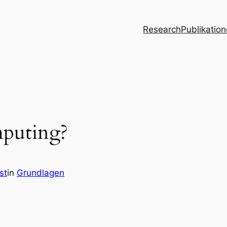
Research
Publikatio
mputing?
st
in
Grundlagen