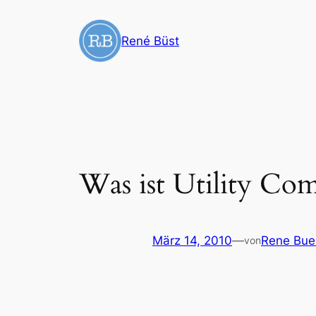
Zum
Inhalt
René Büst
springen
Was ist Utility Co
März 14, 2010
—
Rene Bue
von