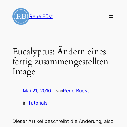
Zum
Inhalt
René Büst
springen
Eucalyptus: Ändern eines
fertig zusammengestellten
Image
Mai 21, 2010
—
Rene Buest
von
in
Tutorials
Dieser Artikel beschreibt die Änderung, also