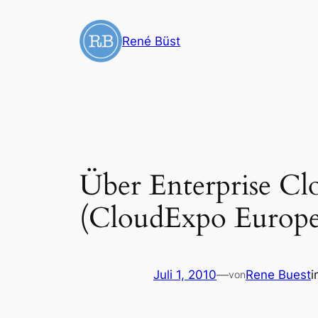
Zum
Inhalt
René Büst
springen
Über Enterprise Cl
(CloudExpo Europe 
Juli 1, 2010
—
Rene Buest
i
von