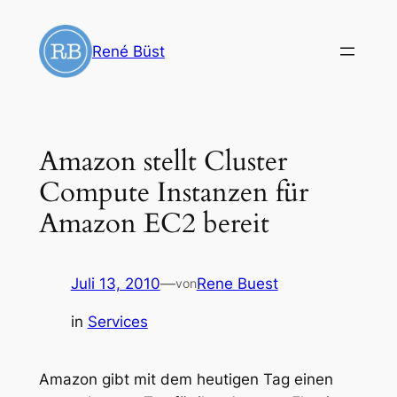
Zum
Inhalt
René Büst
springen
Amazon stellt Cluster
Compute Instanzen für
Amazon EC2 bereit
Juli 13, 2010
—
Rene Buest
von
in
Services
Amazon gibt mit dem heutigen Tag einen