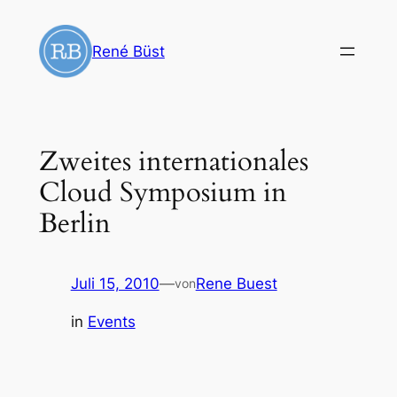
Zum
Inhalt
René Büst
springen
Zweites internationales
Cloud Symposium in
Berlin
Juli 15, 2010
—
Rene Buest
von
in
Events