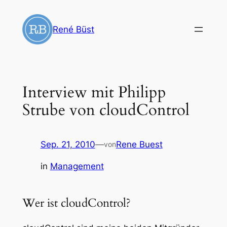
Zum
Inhalt
René Büst
springen
Interview mit Philipp
Strube von cloudControl
Sep. 21, 2010
—
Rene Buest
von
in
Management
Wer ist cloudControl?