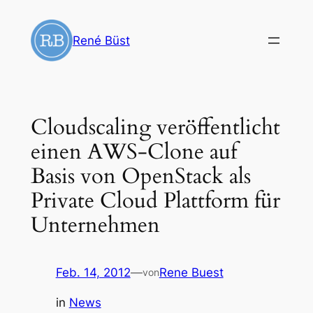
Zum
Inhalt
René Büst
springen
Cloudscaling veröffentlicht
einen AWS-Clone auf
Basis von OpenStack als
Private Cloud Plattform für
Unternehmen
Feb. 14, 2012
—
Rene Buest
von
in
News