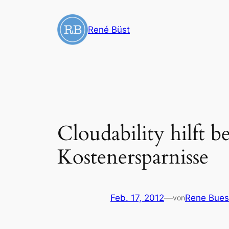
Zum
Inhalt
René Büst
springen
Cloudability hilft 
Kostenersparnisse
Feb. 17, 2012
—
Rene Bues
von