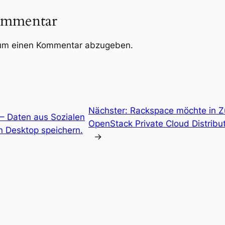
ommentar
um einen Kommentar abzugeben.
Nächster:
Rackspace möchte in Zu
 – Daten aus Sozialen
OpenStack Private Cloud Distrib
 Desktop speichern.
→