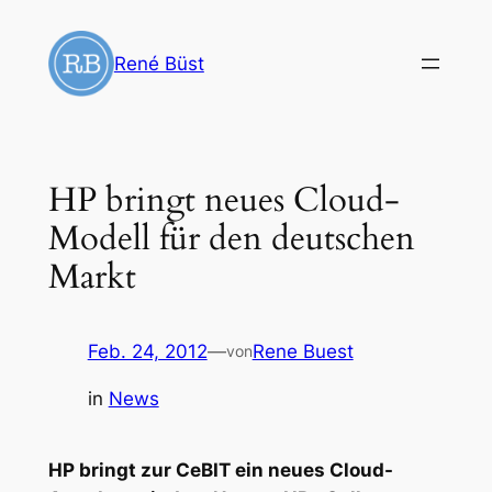
Zum
Inhalt
René Büst
springen
HP bringt neues Cloud-
Modell für den deutschen
Markt
Feb. 24, 2012
—
Rene Buest
von
in
News
HP bringt zur CeBIT ein neues Cloud-