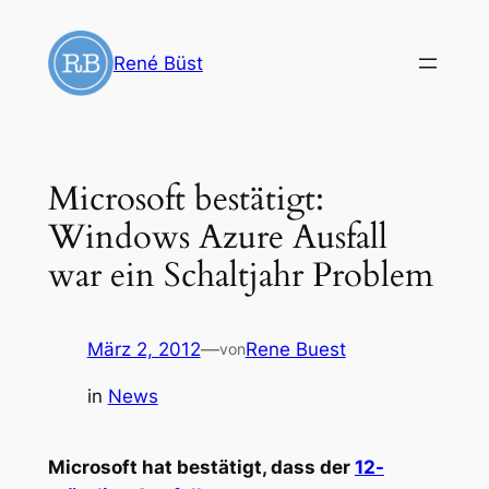
Zum
Inhalt
René Büst
springen
Microsoft bestätigt:
Windows Azure Ausfall
war ein Schaltjahr Problem
März 2, 2012
—
Rene Buest
von
in
News
Microsoft hat bestätigt, dass der
12-