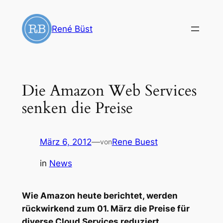
Zum
Inhalt
René Büst
springen
Die Amazon Web Services
senken die Preise
März 6, 2012
—
Rene Buest
von
in
News
Wie Amazon heute berichtet, werden
rückwirkend zum 01. März die Preise für
diverse Cloud Services reduziert.