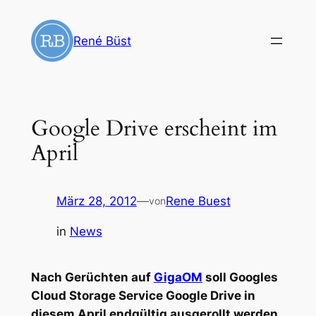
Zum
Inhalt
René Büst
springen
Google Drive erscheint im
April
März 28, 2012
—
Rene Buest
von
in
News
Nach Gerüchten auf
GigaOM
soll Googles
Cloud Storage Service Google Drive in
diesem April endgültig ausgerollt werden.