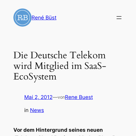
Zum
Inhalt
René Büst
springen
Die Deutsche Telekom
wird Mitglied im SaaS-
EcoSystem
Mai 2, 2012
—
Rene Buest
von
in
News
Vor dem Hintergrund seines neuen