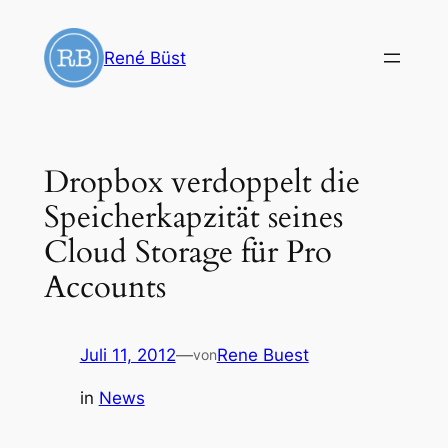
Zum
Inhalt
René Büst
springen
Dropbox verdoppelt die
Speicherkapzität seines
Cloud Storage für Pro
Accounts
Juli 11, 2012
—
Rene Buest
von
in
News