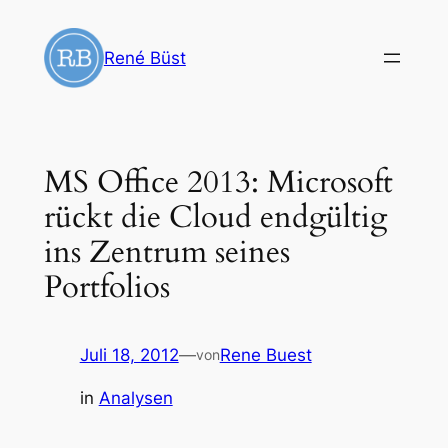
Zum
Inhalt
René Büst
springen
MS Office 2013: Microsoft
rückt die Cloud endgültig
ins Zentrum seines
Portfolios
Juli 18, 2012
—
Rene Buest
von
in
Analysen