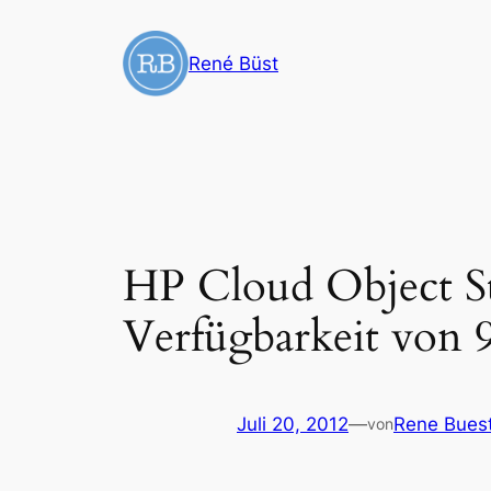
Zum
Inhalt
René Büst
springen
HP Cloud Object St
Verfügbarkeit von 
Juli 20, 2012
—
Rene Bues
von