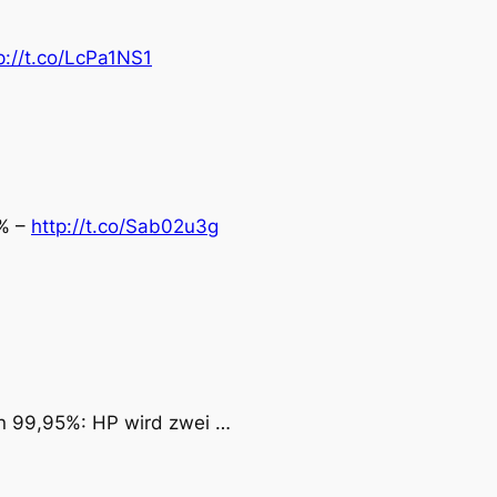
p://t.co/LcPa1NS1
5% –
http://t.co/Sab02u3g
on 99,95%: HP wird zwei …