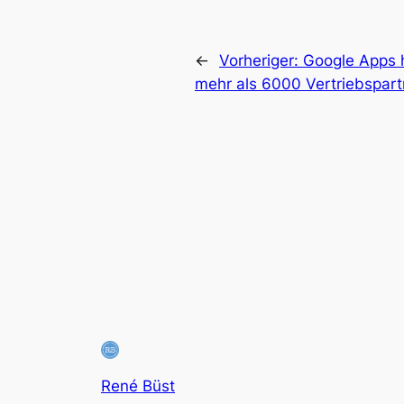
←
Vorheriger:
Google Apps 
mehr als 6000 Vertriebspart
René Büst