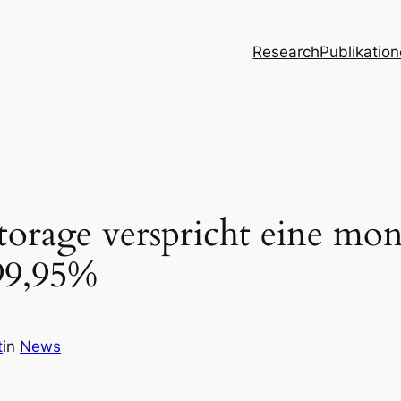
Research
Publikatio
orage verspricht eine mon
99,95%
t
in
News