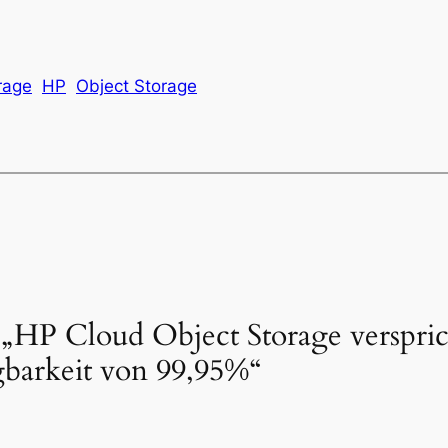
rage
HP
Object Storage
„HP Cloud Object Storage verspric
gbarkeit von 99,95%“