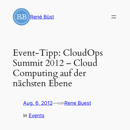
Zum
Inhalt
René Büst
springen
Event-Tipp: CloudOps
Summit 2012 – Cloud
Computing auf der
nächsten Ebene
Aug. 6, 2012
—
Rene Buest
von
in
Events