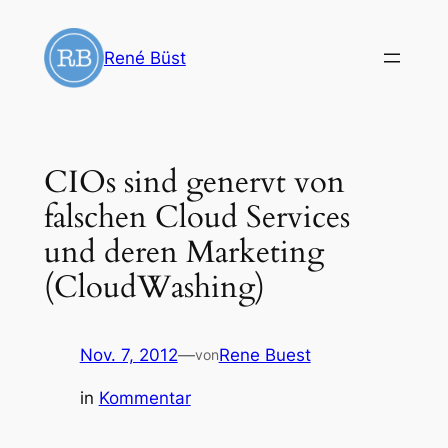
Zum
Inhalt
René Büst
springen
CIOs sind genervt von
falschen Cloud Services
und deren Marketing
(CloudWashing)
Nov. 7, 2012
—
Rene Buest
von
in
Kommentar