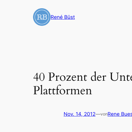
Zum
Inhalt
René Büst
springen
40 Prozent der Unt
Plattformen
Nov. 14, 2012
—
Rene Bues
von