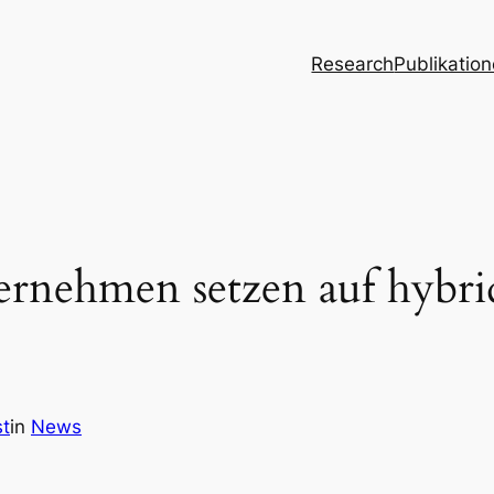
Research
Publikatio
ernehmen setzen auf hybr
t
in
News