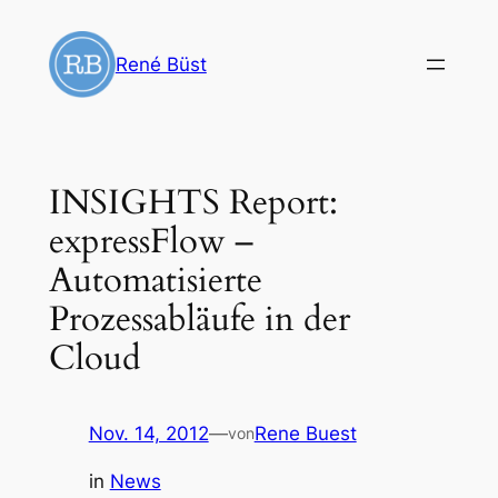
Zum
Inhalt
René Büst
springen
INSIGHTS Report:
expressFlow –
Automatisierte
Prozessabläufe in der
Cloud
Nov. 14, 2012
—
Rene Buest
von
in
News