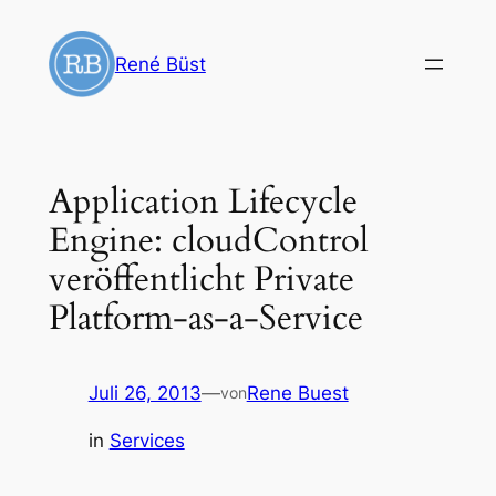
Zum
Inhalt
René Büst
springen
Application Lifecycle
Engine: cloudControl
veröffentlicht Private
Platform-as-a-Service
Juli 26, 2013
—
Rene Buest
von
in
Services