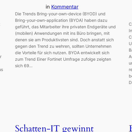
in
Kommentar
Die Trends Bring-your-own-device (BYOD) und
Bring-your-own-application (BYOA) haben dazu
t
C
geführt, das Mitarbeiter ihre privaten Endgeräte und
I
(mobilen) Anwendungen mit ins Büro bringen, mit
C
denen sie am Produktivsten sind. Doch anstatt sich
U
gegen den Trend zu wehren, sollten Unternehmen
B
die Vorteile für sich nutzen. BYOA entwickelt sich
r
A
zum Trend Einer Fortinet Umfrage zufolge zeigten
u
sich 69…
us
r
b
D
Schatten-IT gewinnt