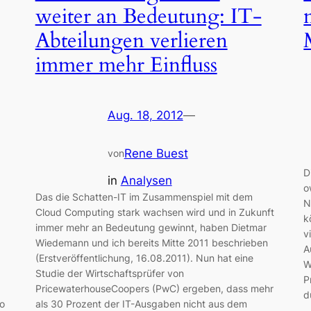
weiter an Bedeutung: IT-
Abteilungen verlieren
immer mehr Einfluss
Aug. 18, 2012
—
Rene Buest
von
D
in
Analysen
o
Das die Schatten-IT im Zusammenspiel mit dem
N
Cloud Computing stark wachsen wird und in Zukunft
k
immer mehr an Bedeutung gewinnt, haben Dietmar
v
Wiedemann und ich bereits Mitte 2011 beschrieben
A
(Erstveröffentlichung, 16.08.2011). Nun hat eine
W
Studie der Wirtschaftsprüfer von
P
PricewaterhouseCoopers (PwC) ergeben, dass mehr
d
so
als 30 Prozent der IT-Ausgaben nicht aus dem