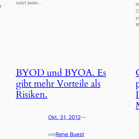
nutzt jeder…
d
f
C
y
M
BYOD und BYOA. Es
gibt mehr Vorteile als
Risiken.
Okt. 31, 2012
—
Rene Buest
von