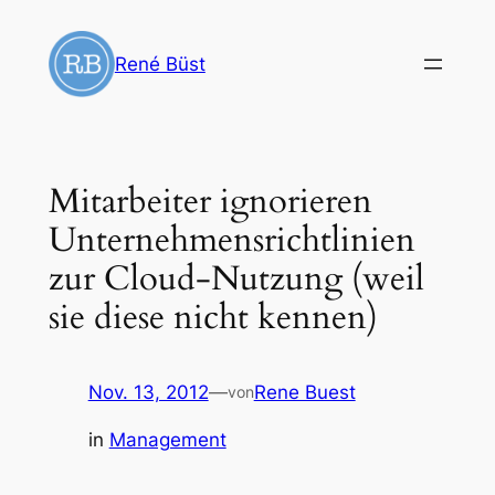
Zum
Inhalt
René Büst
springen
Mitarbeiter ignorieren
Unternehmensrichtlinien
zur Cloud-Nutzung (weil
sie diese nicht kennen)
Nov. 13, 2012
—
Rene Buest
von
in
Management