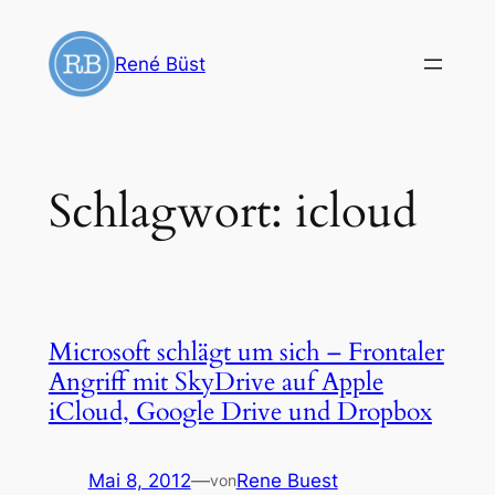
Zum
Inhalt
René Büst
springen
Schlagwort:
icloud
Microsoft schlägt um sich – Frontaler
Angriff mit SkyDrive auf Apple
iCloud, Google Drive und Dropbox
Mai 8, 2012
—
Rene Buest
von