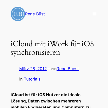
Zum
Inhalt
René Büst
springen
iCloud mit iWork für iOS
synchronisieren
März 28, 2012
—
Rene Buest
von
in
Tutorials
iCloud ist für iOS Nutzer die ideale
Lösung, Daten zwischen mehreren
mobilen Endgeräten und Computern zu