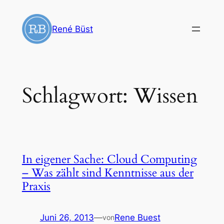
Zum
Inhalt
René Büst
springen
Schlagwort:
Wissen
In eigener Sache: Cloud Computing
– Was zählt sind Kenntnisse aus der
Praxis
Juni 26, 2013
—
Rene Buest
von