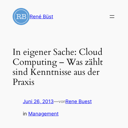
Zum
Inhalt
René Büst
springen
In eigener Sache: Cloud
Computing – Was zählt
sind Kenntnisse aus der
Praxis
Juni 26, 2013
—
Rene Buest
von
in
Management