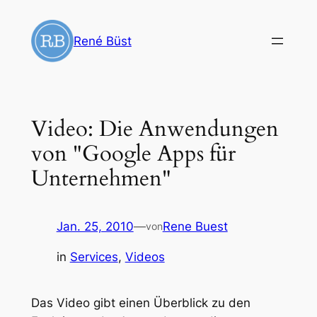
Zum
Inhalt
René Büst
springen
Video: Die Anwendungen
von "Google Apps für
Unternehmen"
Jan. 25, 2010
—
Rene Buest
von
in
Services
, 
Videos
Das Video gibt einen Überblick zu den