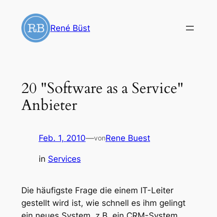
Zum
Inhalt
René Büst
springen
20 "Software as a Service"
Anbieter
Feb. 1, 2010
—
Rene Buest
von
in
Services
Die häufigste Frage die einem IT-Leiter
gestellt wird ist, wie schnell es ihm gelingt
ein neues System, z.B. ein CRM-System