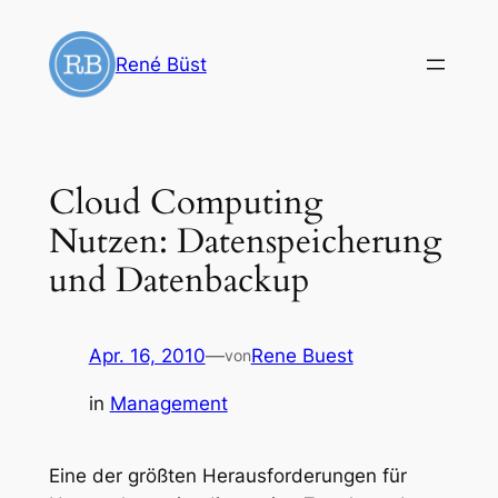
Zum
Inhalt
René Büst
springen
Cloud Computing
Nutzen: Datenspeicherung
und Datenbackup
Apr. 16, 2010
—
Rene Buest
von
in
Management
Eine der größten Herausforderungen für