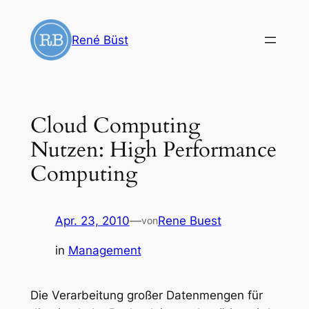
Zum
Inhalt
René Büst
springen
Cloud Computing
Nutzen: High Performance
Computing
Apr. 23, 2010
—
Rene Buest
von
in
Management
Die Verarbeitung großer Datenmengen für