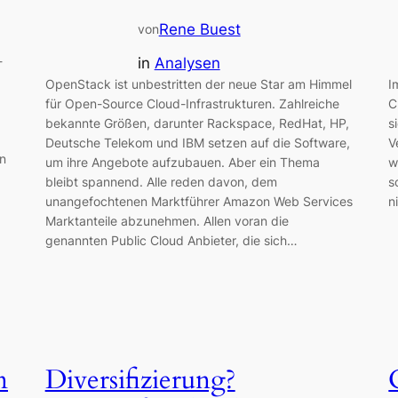
Rene Buest
von
-
in
Analysen
OpenStack ist unbestritten der neue Star am Himmel
I
für Open-Source Cloud-Infrastrukturen. Zahlreiche
C
bekannte Größen, darunter Rackspace, RedHat, HP,
s
Deutsche Telekom und IBM setzen auf die Software,
V
en
um ihre Angebote aufzubauen. Aber ein Thema
w
bleibt spannend. Alle reden davon, dem
s
unangefochtenen Marktführer Amazon Web Services
n
Marktanteile abzunehmen. Allen voran die
genannten Public Cloud Anbieter, die sich…
n
Diversifizierung?