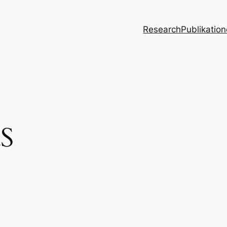
Research
Publikatio
aS