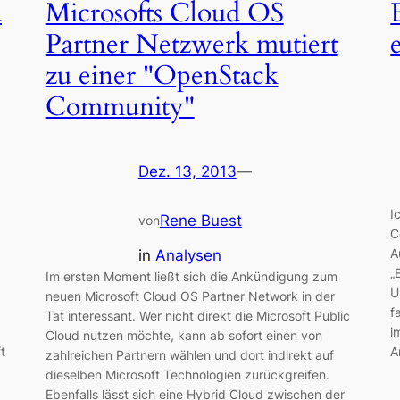
d
Microsofts Cloud OS
Partner Netzwerk mutiert
zu einer "OpenStack
Community"
Dez. 13, 2013
—
I
Rene Buest
von
C
A
in
Analysen
„
Im ersten Moment ließt sich die Ankündigung zum
U
neuen Microsoft Cloud OS Partner Network in der
f
Tat interessant. Wer nicht direkt die Microsoft Public
i
Cloud nutzen möchte, kann ab sofort einen von
t
A
zahlreichen Partnern wählen und dort indirekt auf
dieselben Microsoft Technologien zurückgreifen.
Ebenfalls lässt sich eine Hybrid Cloud zwischen der