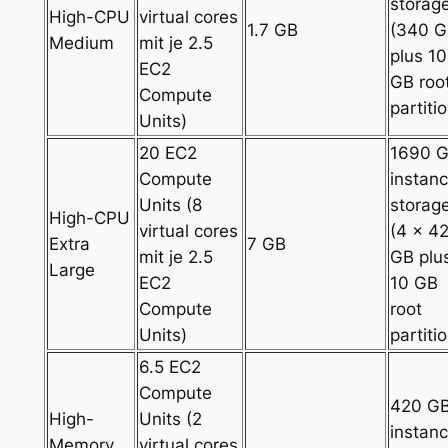
storag
High-CPU
virtual cores
1.7 GB
(340 
Medium
mit je 2.5
plus 10
EC2
GB roo
Compute
partiti
Units)
20 EC2
1690 
Compute
instan
Units (8
storag
High-CPU
virtual cores
(4 x 4
Extra
7 GB
mit je 2.5
GB plu
Large
EC2
10 GB
Compute
root
Units)
partiti
6.5 EC2
Compute
420 G
High-
Units (2
instan
Memory
virtual cores