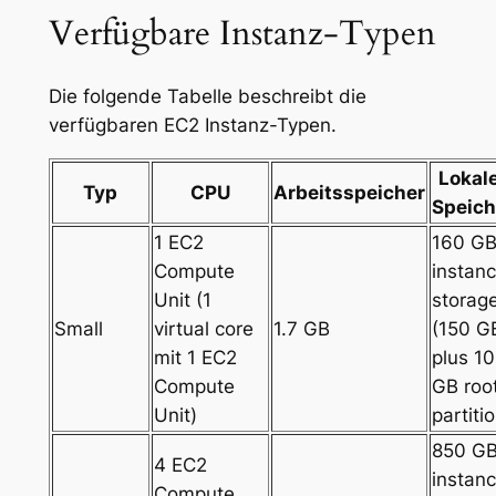
Verfügbare Instanz-Typen
Die folgende Tabelle beschreibt die
verfügbaren EC2 Instanz-Typen.
Lokal
Typ
CPU
Arbeitsspeicher
Speich
1 EC2
160 G
Compute
instan
Unit (1
storag
Small
virtual core
1.7 GB
(150 G
mit 1 EC2
plus 10
Compute
GB roo
Unit)
partiti
850 G
4 EC2
instan
Compute