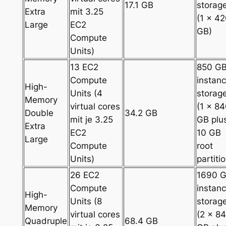
17.1 GB
storag
Extra
mit 3.25
(1 x 4
Large
EC2
GB)
Compute
Units)
13 EC2
850 G
Compute
instan
High-
Units (4
storag
Memory
virtual cores
(1 x 8
Double
34.2 GB
mit je 3.25
GB plu
Extra
EC2
10 GB
Large
Compute
root
Units)
partiti
26 EC2
1690 
Compute
instan
High-
Units (8
storag
Memory
virtual cores
(2 x 8
Quadruple
68.4 GB