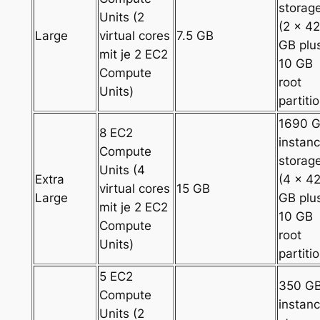
storag
Units (2
(2 x 4
Large
virtual cores
7.5 GB
GB plu
mit je 2 EC2
10 GB
Compute
root
Units)
partiti
1690 
8 EC2
instan
Compute
storag
Units (4
Extra
(4 x 4
virtual cores
15 GB
Large
GB plu
mit je 2 EC2
10 GB
Compute
root
Units)
partiti
5 EC2
350 G
Compute
instan
Units (2