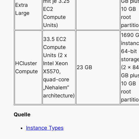
mit je 3.25
GB plu
Extra
EC2
10 GB
Large
Compute
root
Units)
partiti
1690 
33.5 EC2
instan
Compute
64-bit
Units (2 x
storag
HCluster
Intel Xeon
23 GB
(2 x 8
Compute
X5570,
GB plu
quad-core
10 GB
„Nehalem“
root
architecture)
partiti
Quelle
Instance Types