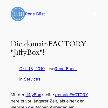
Zum
Inhalt
René Büst
springen
Die domainFACTORY
"JiffyBox"!
Okt. 18, 2010
—
Rene Buest
von
in
Services
Mit der
JiffyBox
stellte
domainFACTORY
bereits vor längerer Zeit, als einer der
wenigen deutschen Anbieter, ein