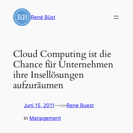
Zum
Inhalt
René Büst
springen
Cloud Computing ist die
Chance für Unternehmen
ihre Insellösungen
aufzuräumen
Juni 15, 2011
—
Rene Buest
von
in
Management