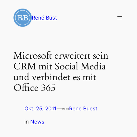
Zum
Inhalt
René Büst
springen
Microsoft erweitert sein
CRM mit Social Media
und verbindet es mit
Office 365
Okt. 25, 2011
—
Rene Buest
von
in
News