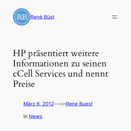
Zum
Inhalt
René Büst
springen
HP präsentiert weitere
Informationen zu seinen
cCell Services und nennt
Preise
März 6, 2012
—
Rene Buest
von
in
News