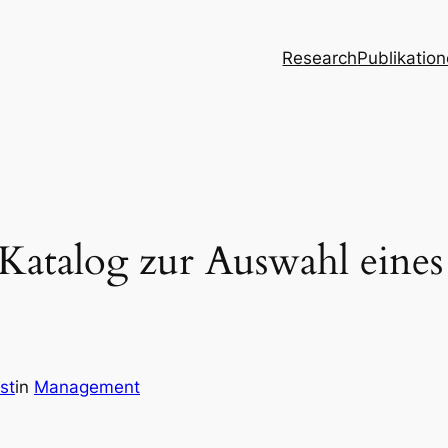
Research
Publikatio
: Katalog zur Auswahl ein
st
in
Management