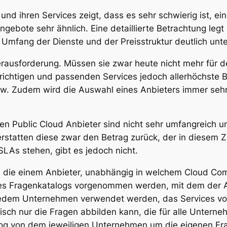
nd ihren Services zeigt, dass es sehr schwierig ist, e
gebote sehr ähnlich. Eine detaillierte Betrachtung legt 
Umfang der Dienste und der Preisstruktur deutlich unt
erausforderung. Müssen sie zwar heute nicht mehr für 
er richtigen und passenden Services jedoch allerhöch
w. Zudem wird die Auswahl eines Anbieters immer sehr
en Public Cloud Anbieter sind nicht sehr umfangreich u
rstatten diese zwar den Betrag zurück, der in diesem Z
 SLAs stehen, gibt es jedoch nicht.
 die einem Anbieter, unabhängig in welchem Cloud Comput
nes Fragenkatalogs vorgenommen werden, mit dem der A
n jedem Unternehmen verwendet werden, das Services v
sch nur die Fragen abbilden kann, die für alle Untern
og von dem jeweiligen Unternehmen um die eigenen Frag