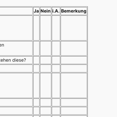
Ja
Nein
i.A.
Bemerkung
en
tehen diese?