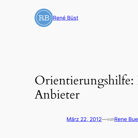
Zum
Inhalt
René Büst
springen
Orientierungshilfe
Anbieter
März 22, 2012
—
Rene Bue
von