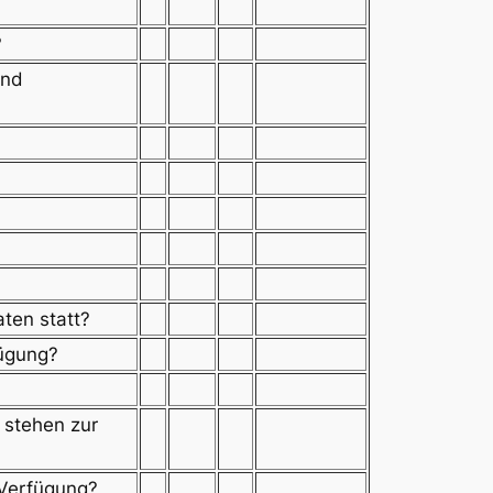
?
und
ten statt?
fügung?
 stehen zur
 Verfügung?