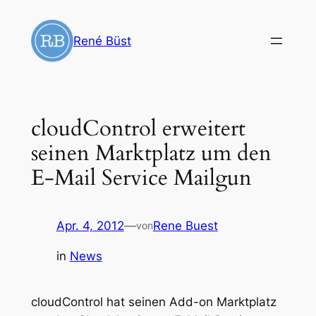
Zum
Inhalt
René Büst
springen
cloudControl erweitert
seinen Marktplatz um den
E-Mail Service Mailgun
Apr. 4, 2012
—
Rene Buest
von
in
News
cloudControl hat seinen Add-on Marktplatz