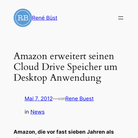
Zum
Inhalt
René Büst
springen
Amazon erweitert seinen
Cloud Drive Speicher um
Desktop Anwendung
Mai 7, 2012
—
Rene Buest
von
in
News
Amazon, die vor fast sieben Jahren als