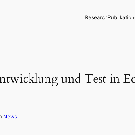
Research
Publikatio
wicklung und Test in Ech
in
News