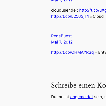
Mai 7, 2012
clouduser.de :
http://t.co/u
http://t.co/L2563jT1
#Cloud
ReneBuest
Mai 7, 2012
http://t.co/OHMAYR3q
– Entw
Schreibe einen K
Du musst
angemeldet
sein, 