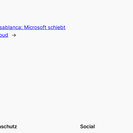
sablanca: Microsoft schiebt
loud
→
nschutz
Social