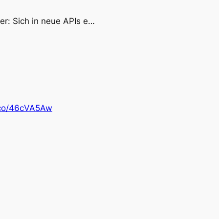
er: Sich in neue APIs e…
t.co/46cVA5Aw