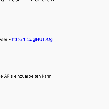
wser –
http://t.co/glHU10Og
ue APIs einzuarbeiten kann