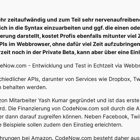
ehr zeitaufwändig und zum Teil sehr nervenaufreibend
ch in die Syntax einzuarbeiten und ggf. die einen ode
ung darstellt, kostet Profis ebenfalls mitunter viel 
APIs im Webbrowser, ohne dafür viel Zeit aufzubring
zeit noch in der Private Beta, kann aber über eine Ei
hiedlicher APIs, darunter von Services wie Dropbox, T
ch behalten werden.
n Mitarbeiter Yash Kumar gegründet und ist das erst
ird. Die Finanzierung von CodeNow.com soll durch die An
zer dann darauf zugreifen können. Neben Facebook, Twil
Beispiele sollen zudem den Einstieg erleichtern.
fahrungen bei Amazon. CodeNow.com besteht daher aus 