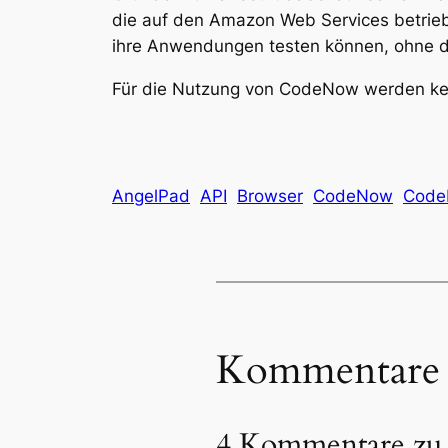
die auf den Amazon Web Services betrieb
ihre Anwendungen testen können, ohne da
Für die Nutzung von CodeNow werden keine
AngelPad
API
Browser
CodeNow
Code
Kommentare
4 Kommentare zu 