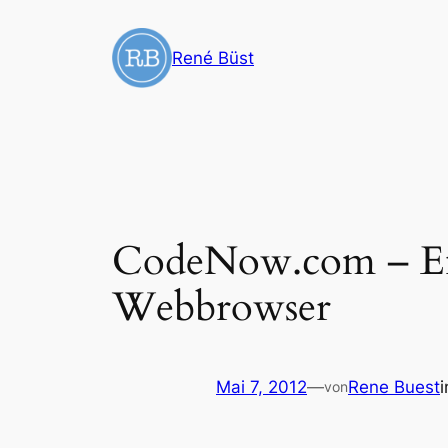
Zum
Inhalt
René Büst
springen
CodeNow.com – Ent
Webbrowser
Mai 7, 2012
—
Rene Buest
von