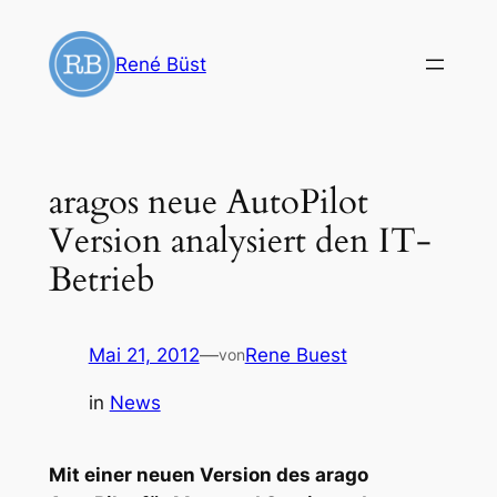
Zum
Inhalt
René Büst
springen
aragos neue AutoPilot
Version analysiert den IT-
Betrieb
Mai 21, 2012
—
Rene Buest
von
in
News
Mit einer neuen Version des arago