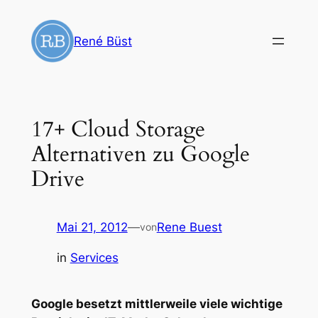
Zum
Inhalt
René Büst
springen
17+ Cloud Storage
Alternativen zu Google
Drive
Mai 21, 2012
—
Rene Buest
von
in
Services
Google besetzt mittlerweile viele wichtige