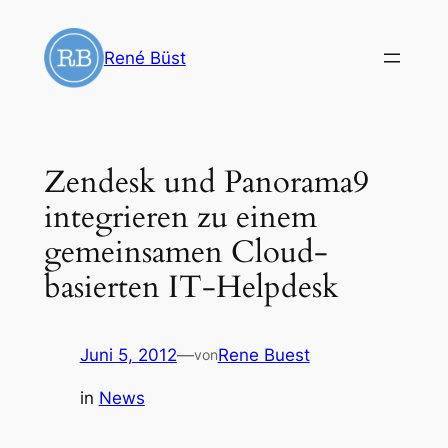
Zum
Inhalt
René Büst
springen
Zendesk und Panorama9
integrieren zu einem
gemeinsamen Cloud-
basierten IT-Helpdesk
Juni 5, 2012
—
Rene Buest
von
in
News