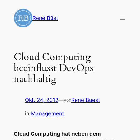
Zum
Inhalt
René Büst
springen
Cloud Computing
beeinflusst DevOps
nachhaltig
Okt. 24, 2012
—
Rene Buest
von
in
Management
Cloud Computing hat neben dem